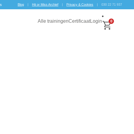
ws
Blog
|
Hit or Miss Archief
|
Privacy & Cookies
| 030 22 71 937
Alle trainingen
Certificaat
Login
0