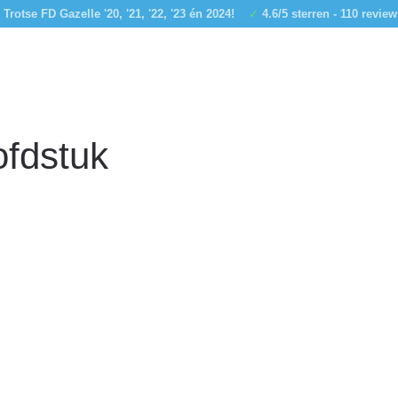
Trotse FD Gazelle '20, '21, '22, '23 én 2024!
✓
4.6/5 sterren - 110 revie
fdstuk