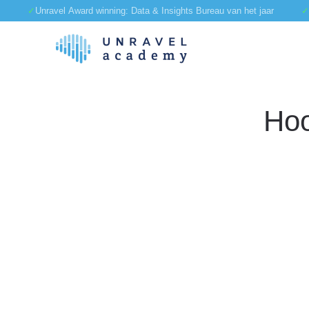
✓
Unravel
Award winning: Data & Insights Bureau van het jaar
✓
Skip to main content
Hoo