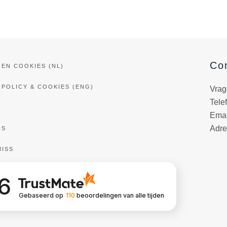
Co
 EN COOKIES (NL)
 POLICY & COOKIES (ENG)
Vrag
Tele
Emai
Adre
NS
MISS
.6
Gebaseerd op
110
beoordelingen
van alle tijden