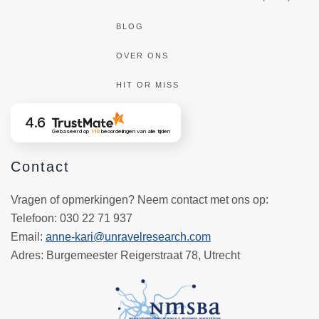
BLOG
OVER ONS
HIT OR MISS
4.6
Gebaseerd op
110
beoordelingen
van alle tijden
Contact
Vragen of opmerkingen? Neem contact met ons op:
Telefoon
: 030 22 71 937
Email
:
anne-kari@unravelresearch.com
Adres:
Burgemeester Reigerstraat 78, Utrecht