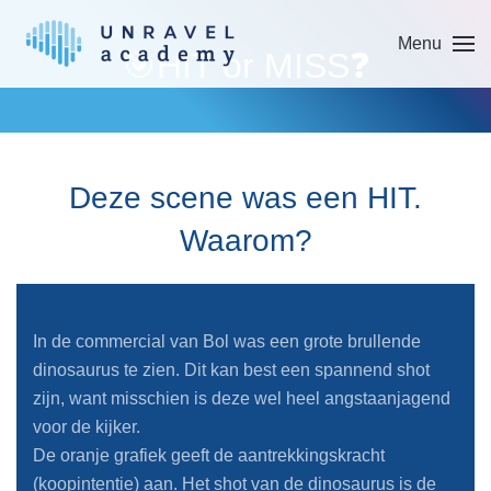
Menu
Skip to main content
🎯HIT or MISS❓
Deze scene was een HIT.
Waarom?
In de commercial van Bol was een grote brullende
dinosaurus te zien. Dit kan best een spannend shot
zijn, want misschien is deze wel heel angstaanjagend
voor de kijker.
De oranje grafiek geeft de aantrekkingskracht
(koopintentie) aan. Het shot van de dinosaurus is de