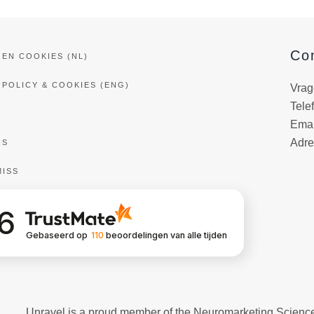
Co
 EN COOKIES (NL)
 POLICY & COOKIES (ENG)
Vrag
Tele
Emai
Adre
NS
MISS
.6
Gebaseerd op
110
beoordelingen
van alle tijden
Unravel is a proud member of the Neuromarketing Scienc