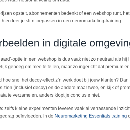
prijzen opstelt, abonnementen bedenkt of een webshop runt, het 
ichten leer je slim toepassen in een neuromarketing-training.
rbeelden in digitale omgevi
aard’-optie in een webshop is dus vaak niet zo neutraal als hij li
lijk genoeg om mee te tellen, maar zo ingericht dat premium er i
hoe snel het decoy-effect z’n werk doet bij jouw klanten? Dan 
es zien (inclusief decoy) en de andere maar twee, en kijk of pr
ta te verzamelen, anders klopt je conclusie niet.
: zelfs kleine experimenten leveren vaak al verrassende inzich
gedrag beïnvloeden. In de
Neuromarketing Essentials training
o