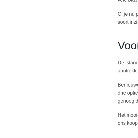
Of je nu 
soort inz
Voo
De ‘stand
aantrekke
Benieuwd 
drie opti
genoeg da
Het mooie
ons koop