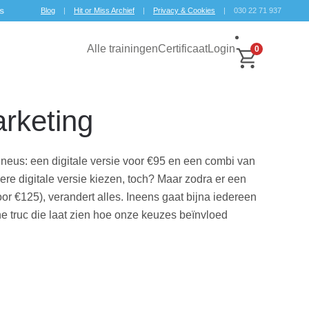
ws
Blog
|
Hit or Miss Archief
|
Privacy & Cookies
| 030 22 71 937
Alle trainingen
Certificaat
Login
0
arketing
e neus: een digitale versie voor €95 en een combi van
ere digitale versie kiezen, toch? Maar zodra er een
oor €125), verandert alles. Ineens gaat bijna iedereen
e truc die laat zien hoe onze keuzes beïnvloed