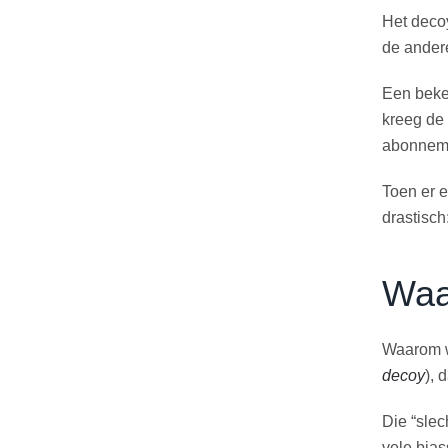
Het decoy
de andere
Een beke
kreeg de
abonnemen
Toen er 
drastisch
Waar
Waarom we
decoy
), 
Die “slec
vele bia