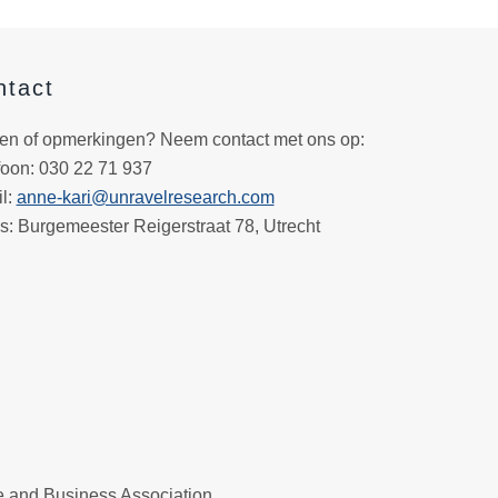
ntact
en of opmerkingen? Neem contact met ons op:
foon
: 030 22 71 937
l
:
anne-kari@unravelresearch.com
s:
Burgemeester Reigerstraat 78, Utrecht
e and Business Association