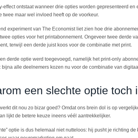
-effect ontstaat wanneer drie opties worden gepresenteerd en e
 twee maar wel invloed heeft op de voorkeur.
nd experiment van The Economist liet zien hoe drie abonnemen
 twee opties voor het printabonnement. Ongeveer twee derde va
t, terwijl een derde juist koos voor de combinatie met print.
een derde optie werd toegevoegd, namelijk het print-only abon
: bijna alle deelnemers kozen nu voor de combinatie van digitaal e
om een slechte optie toch i
rkt dit nou zo bizar goed? Omdat ons brein dol is op vergelijken
dan lijkt de betere keuze ineens véél aantrekkelijker.
hte” optie is dus helemaal niet nutteloos: hij pusht je richting de
sses waar neuromarketing om gaat.