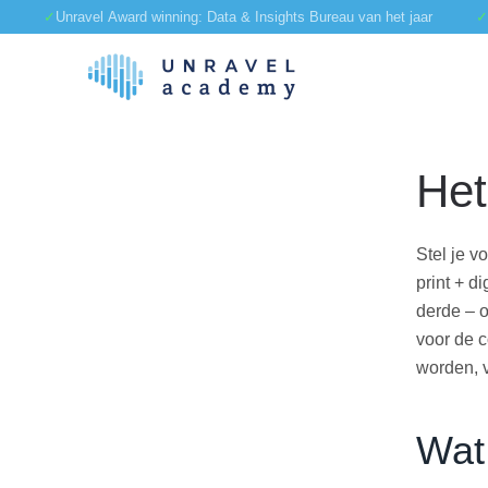
✓
Unravel
Award winning: Data & Insights Bureau van het jaar
✓
Skip to main content
Het
Stel je v
print + d
derde – o
voor de c
worden, 
Wat 