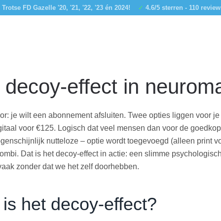
Trotse FD Gazelle '20, '21, '22, '23 én 2024!
✓
4.6/5 sterren - 110 revie
 decoy-effect in neurom
oor: je wilt een abonnement afsluiten. Twee opties liggen voor j
igitaal voor €125. Logisch dat veel mensen dan voor de goedkop
genschijnlijk nutteloze – optie wordt toegevoegd (alleen print v
ombi. Dat is het
decoy-effect
in actie: een slimme psychologisch
vaak zonder dat we het zelf doorhebben.
is het decoy-effect?